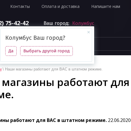
Контакты
Оплата и доставка
Напишите нам
2) 75-42-42
Ваш город:
Колумбус
Колумбус
Ваш город?
Да
Выбрать другой город
и
\ Наши магазины работают для ВАС в штатном режиме.
магазины работают для
ме.
ины работают для ВАС в штатном режиме.
22.06.2020