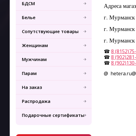
БДСМ
Адреса магаз
г. Мурманск 
Белье
г. Мурманск у
Сопутствующие товары
г. Мурманск у
Женщинам
☎
8 (8152)75
☎
8 (902)281
Мужчинам
☎
8 (902)130
Парам
@ hetera.ru@
На заказ
Распродажа
Подарочные сертификаты