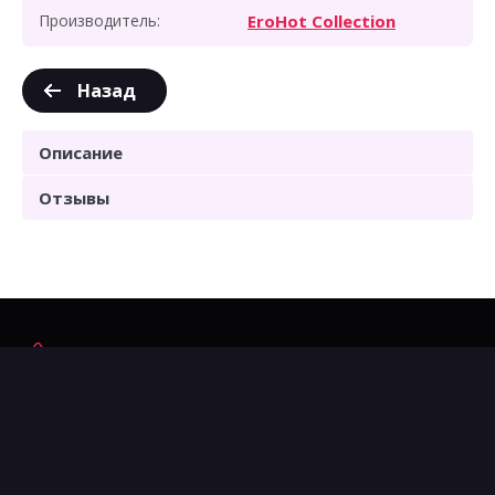
Производитель:
EroHot Collection
Назад
Описание
Отзывы
8 (8152) 75-42-42
г. Мурманск ул. Воровского д.5/23 ТЦ "Экватор" 1-
й этаж