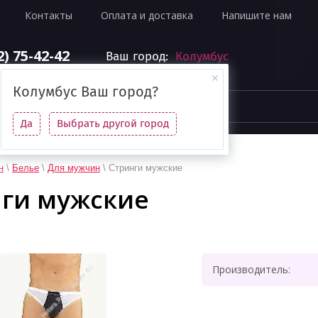
Контакты
Оплата и доставка
Напишите нам
2) 75-42-42
Ваш город:
Колумбус
Колумбус
Ваш город?
Да
Выбрать другой город
н
\
Белье
\
Для мужчин
\ Стринги мужские
ги мужские
Производитель: