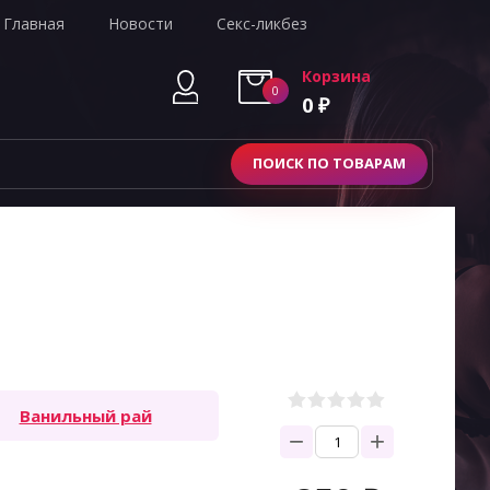
Главная
Новости
Секс-ликбез
Корзина
0
0
₽
ПОИСК ПО ТОВАРАМ
Ванильный рай
−
+