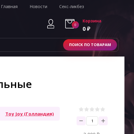
Главная
Новости
Секс-ликбез
Корзина
0
0
₽
ПОИСК ПО ТОВАРАМ
альные
Toy Joy (Голландия)
−
+