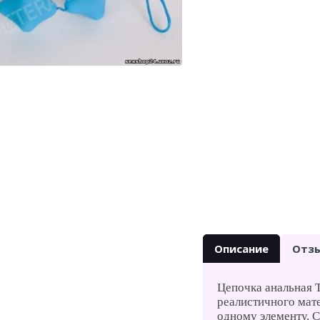
Описание
Отз
Цепочка анальная T
реалистичного мате
одному элементу. 