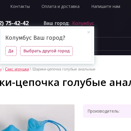
Контакты
Оплата и доставка
Напишите нам
2) 75-42-42
Ваш город:
Колумбус
Колумбус
Ваш город?
Да
Выбрать другой город
н
\
Секс игрушки
\ Шарики-цепочка голубые анальные
ки-цепочка голубые ан
Производитель: