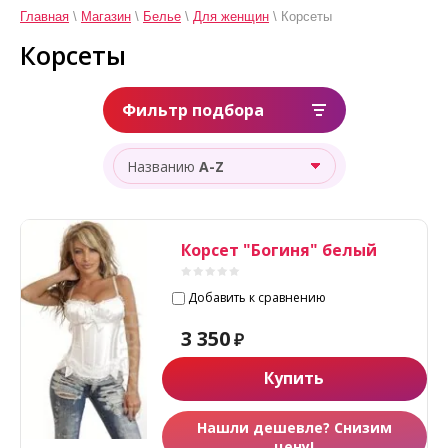
Главная
\
Магазин
\
Белье
\
Для женщин
\ Корсеты
Корсеты
Фильтр подбора
Названию
A-Z
Корсет "Богиня" белый
Добавить к сравнению
3 350
₽
Купить
Нашли дешевле? Снизим
цену!